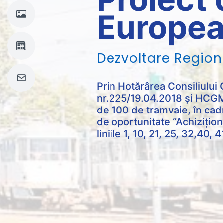
Europe
Dezvoltare Regi
|
Prin Hotărârea Consiliului
nr.225/19.04.2018 și HCGM
de 100 de tramvaie, în cad
de oportunitate “Achizițio
liniile 1, 10, 21, 25, 32,40, 4