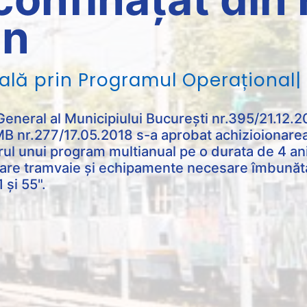
an
 General al Municipiului Bucureşti nr.395/21.12
B nr.277/17.05.2018 s-a aprobat achizioionarea
rul unui program multianual pe o durata de 4 an
nare tramvaie și echipamente necesare îmbunătăți
1 și 55".